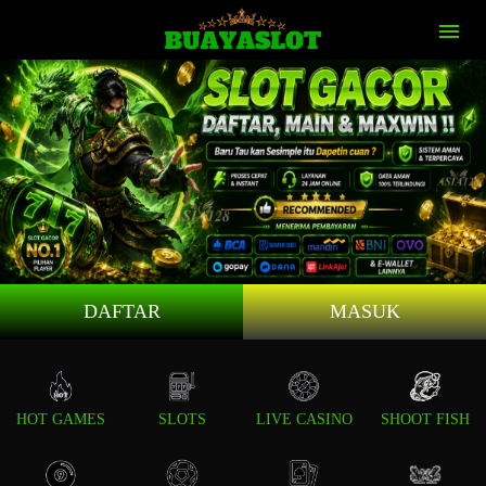
DAFTAR
MASUK
HOT GAMES
SLOTS
LIVE CASINO
SHOOT FISH