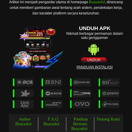
Artikel ini menjadi pengantar utama di homepage
Buayaslot
, dirancang
untuk memberi gambaran awal tentang arah sistem, pendekatan kerja,
dan karakter platform secara keseluruhan.
UNDUH APK
Nikmati berbagai permainan dalam
satu genggaman
UNDUH
PANDUAN INSTALASI
Author
F.A.Q
Panduan
Tentang Kami
Buayaslot
Buayaslot
Bermain
Buayaslot