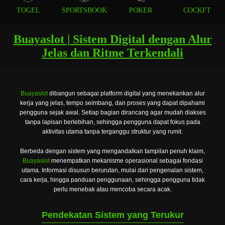
TOGEL
SPORTSBOOK
POKER
COCKFT
Buayaslot | Sistem Digital dengan Alur
Jelas dan Ritme Terkendali
Buayaslot
dibangun sebagai platform digital yang menekankan alur
kerja yang jelas, tempo seimbang, dan proses yang dapat dipahami
pengguna sejak awal. Setiap bagian dirancang agar mudah diakses
tanpa lapisan berlebihan, sehingga pengguna dapat fokus pada
aktivitas utama tanpa terganggu struktur yang rumit.
Berbeda dengan sistem yang mengandalkan tampilan penuh klaim,
Buayaslot
menempatkan mekanisme operasional sebagai fondasi
utama. Informasi disusun berurutan, mulai dari pengenalan sistem,
cara kerja, hingga panduan penggunaan, sehingga pengguna tidak
perlu menebak atau mencoba secara acak.
Pendekatan Sistem yang Terukur