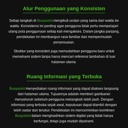
Alur Penggunaan yang Konsisten
Setiap langkah di
Buayaslot
mengikuti urutan yang sama dari waktu ke
waktu. Konsistensi ini penting agar pengguna tidak perlu mempelajari
ulang pola penggunaan setiap kali mengakses. Dalam jangka panjang,
pendekatan ini membangun rasa familiar dan mempermudah
penyesuaian.
Struktur yang konsisten juga memudahkan pengguna baru untuk
memahami sistem tanpa harus mencari referensi tambahan di luar
halaman utama.
Ruang Informasi yang Terbuka
Buayaslot
menyediakan ruang informasi yang dapat diakses langsung
dari halaman utama. Tujuannya adalah memberi gambaran
menyeluruh sebelum pengguna melangkah lebih jauh. Dengan
informasi yang terbuka sejak awal, keputusan dapat diambil dengan
lebih sadar dan terukur. Pendekatan ini mencerminkan komitmen
Buayaslot
dalam menghadirkan sistem digital yang tidak hanya
berfungsi, tetapi juga mudah dipahami.