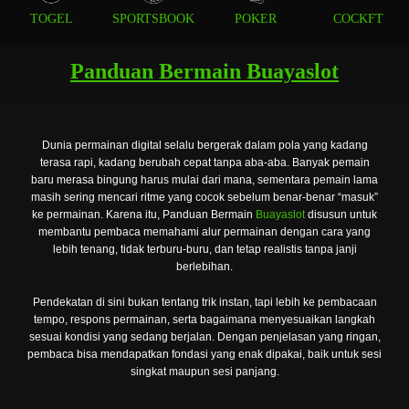
TOGEL
SPORTSBOOK
POKER
COCKFT
Panduan Bermain Buayaslot
Dunia permainan digital selalu bergerak dalam pola yang kadang
terasa rapi, kadang berubah cepat tanpa aba-aba. Banyak pemain
baru merasa bingung harus mulai dari mana, sementara pemain lama
masih sering mencari ritme yang cocok sebelum benar-benar “masuk”
ke permainan. Karena itu, Panduan Bermain
Buayaslot
disusun untuk
membantu pembaca memahami alur permainan dengan cara yang
lebih tenang, tidak terburu-buru, dan tetap realistis tanpa janji
berlebihan.
Pendekatan di sini bukan tentang trik instan, tapi lebih ke pembacaan
tempo, respons permainan, serta bagaimana menyesuaikan langkah
sesuai kondisi yang sedang berjalan. Dengan penjelasan yang ringan,
pembaca bisa mendapatkan fondasi yang enak dipakai, baik untuk sesi
singkat maupun sesi panjang.