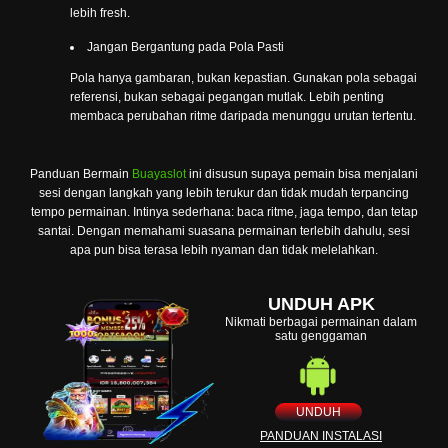
lebih fresh.
Jangan Bergantung pada Pola Pasti
Pola hanya gambaran, bukan kepastian. Gunakan pola sebagai
referensi, bukan sebagai pegangan mutlak. Lebih penting
membaca perubahan ritme daripada menunggu urutan tertentu.
Panduan Bermain
Buayaslot
ini disusun supaya pemain bisa menjalani
sesi dengan langkah yang lebih terukur dan tidak mudah terpancing
tempo permainan. Intinya sederhana: baca ritme, jaga tempo, dan tetap
santai. Dengan memahami suasana permainan terlebih dahulu, sesi
apa pun bisa terasa lebih nyaman dan tidak melelahkan.
UNDUH APK
Nikmati berbagai permainan dalam
satu genggaman
UNDUH
PANDUAN INSTALASI