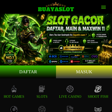
DAFTAR
MASUK
HOT GAMES
SLOTS
LIVE CASINO
SHOOT FISH