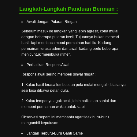
Langkah-Langkah Panduan Bermain :
Awali dengan Putaran Ringan
Sebelum masuk ke langkah yang lebih agresif, coba mulai
dengan beberapa putaran kecil. Tujuannya bukan mencari
hasil, tapi membaca mood permainan hari itu. Kadang
permainan terasa adem dari awal, kadang perlu beberapa
menit untuk “membuka ritme”.
Perhatikan Respons Awal
Respons awal sering memberi sinyal ringan:
1. Kalau hasil terasa lembut dan pola mulai mengalir, biasanya
sesi bisa dibawa pelan dulu.
2. Kalau temponya agak acak, lebih baik tetap santai dan
memberi permainan waktu untuk stabil.
Observasi seperti ini membantu agar tidak buru-buru
mengambil keputusan.
Jangan Terburu-Buru Ganti Game