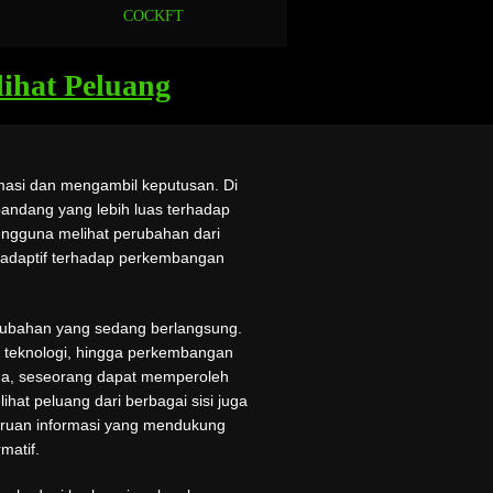
COCKFT
lihat Peluang
masi dan mengambil keputusan. Di
pandang yang lebih luas terhadap
gguna melihat perubahan dari
n adaptif terhadap perkembangan
rubahan yang sedang berlangsung.
i teknologi, hingga perkembangan
a, seseorang dapat memperoleh
at peluang dari berbagai sisi juga
ruan informasi yang mendukung
matif.