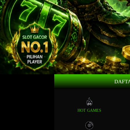
DAFT
HOT GAMES