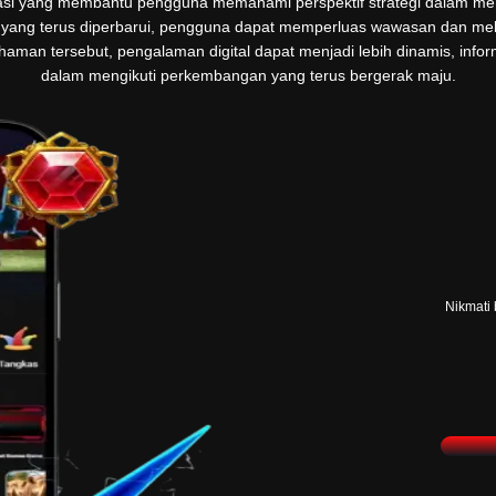
asi yang membantu pengguna memahami perspektif strategi dalam m
si yang terus diperbarui, pengguna dapat memperluas wawasan dan me
aman tersebut, pengalaman digital dapat menjadi lebih dinamis, infor
dalam mengikuti perkembangan yang terus bergerak maju.
Nikmati