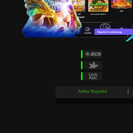
Author Buayaslot