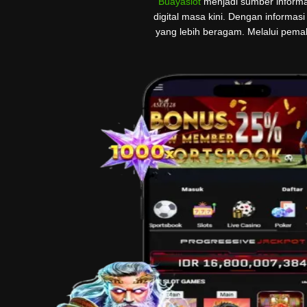
Buayaslot
menjadi sumber inform
digital masa kini. Dengan informa
yang lebih beragam. Melalui pemah