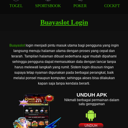
TOGEL
SPORTSBOOK
POKER
COCKFT
Buayaslot Login
Buayaslot
login menjadi pintu masuk utama bagi pengguna yang ingin
langsung menuju halaman utama dengan proses yang cepat dan
terarah. Tampilan halaman dibuat sederhana agar mudah dipahami
sehingga pengguna dapat memasukkan data dengan lancar tanpa
harus melewati langkah yang rumit. Sistem login disusun ringan
supaya tetap nyaman digunakan pada berbagai perangkat, baik
melalui ponsel maupun komputer, sehingga akses bisa dilakukan
kapan saja tanpa kendala berarti.
UNDUH APK
Nikmati berbagai permainan dalam
satu genggaman
UNDUH