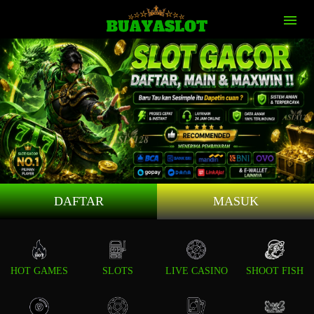
DAFTAR
MASUK
HOT GAMES
SLOTS
LIVE CASINO
SHOOT FISH