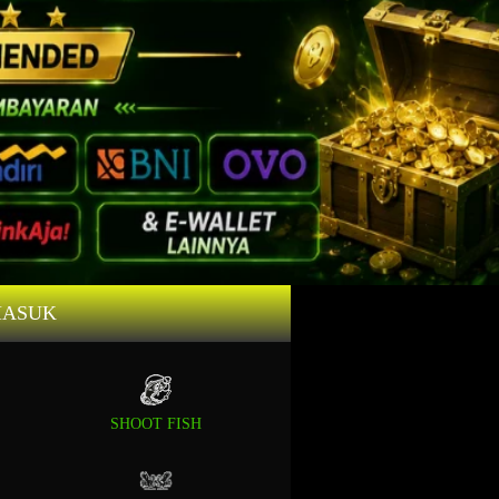
ASUK
SHOOT FISH