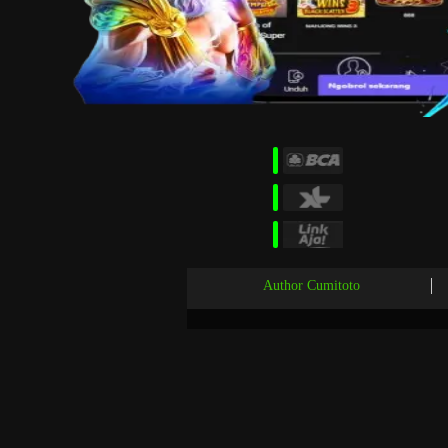
Author Cumitoto