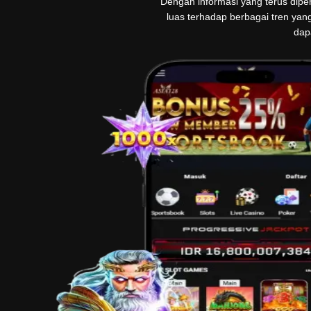
Dengan informasi yang terus dip
luas terhadap berbagai tren ya
dap