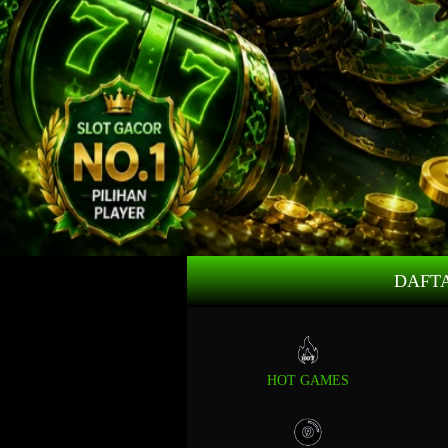
DAFT
HOT GAMES