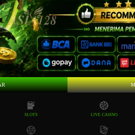
AR
M
SLOTS
LIVE CASINO