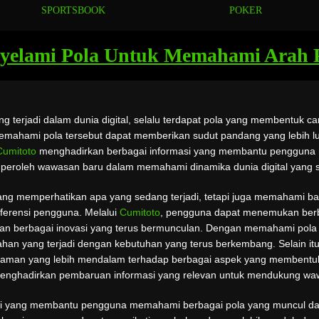
SPORTSBOOK
POKER
yelami Pola Untuk Memahami Arah
ng terjadi dalam dunia digital, selalu terdapat pola yang membentuk c
Memahami pola tersebut dapat memberikan sudut pandang yang lebih l
Cumitoto
menghadirkan berbagai informasi yang membantu pengguna 
eroleh wawasan baru dalam memahami dinamika dunia digital yang 
ang memperhatikan apa yang sedang terjadi, tetapi juga memahami 
erensi pengguna. Melalui
Cumitoto
, pengguna dapat menemukan berb
dan berbagai inovasi yang terus bermunculan. Dengan memahami pola
han yang terjadi dengan kebutuhan yang terus berkembang. Selain it
an yang lebih mendalam terhadap berbagai aspek yang membentuk p
enghadirkan pembaruan informasi yang relevan untuk mendukung w
i yang membantu pengguna memahami berbagai pola yang muncul da