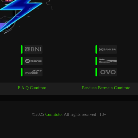
F.A.Q Cumitoto
Panduan Bermain Cumitoto
©2025
Cumitoto
. All rights reserved | 18+